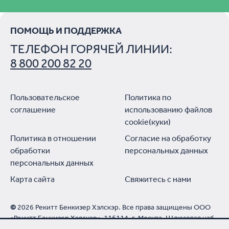
ПОМОЩЬ И ПОДДЕРЖКА
ТЕЛЕФОН ГОРЯЧЕЙ ЛИНИИ:
8 800 200 82 20
Пользовательское
Политика по
соглашение
использованию файлов
cookie(куки)
Политика в отношении
Согласие на обработку
обработки
персональных данных
персональных данных
Карта сайта
Свяжитесь с нами
©
2026 Рекитт Бенкизер Хэлскэр. Все права защищены ООО
«Рекитт Бенкизер Хэлскэр», 115114, г. Москва, Шлюзовая наб.
4, этаж 3. Тел. горячей линии: 8 800 200 82 20 (звонок по