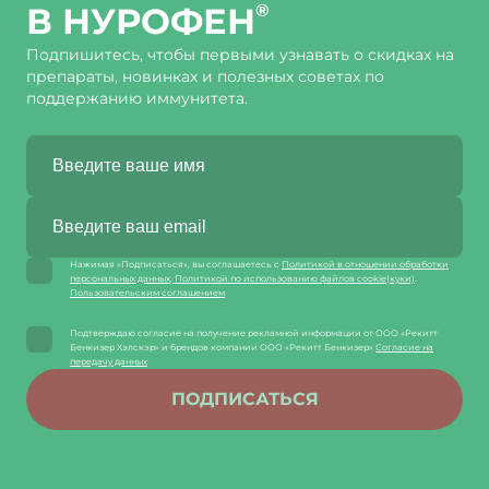
В НУРОФЕН
®
Подпишитесь, чтобы первыми узнавать о скидках на
препараты, новинках и полезных советах по
поддержанию иммунитета.
Нажимая «Подписаться», вы соглашаетесь с
Политикой в отношении обработки
персональных данных
,
Политикой по использованию файлов cookie(куки)
.
Пользовательским соглашением
Подтверждаю согласие на получение рекламной информации от ООО «Рекитт
Бенкизер Хэлскэр» и брендов компании ООО «Рекитт Бенкизер»
Согласие на
передачу данных
ПОДПИСАТЬСЯ