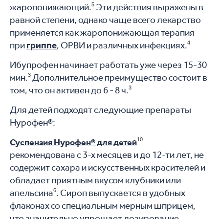
жаропонижающий.
5
Эти действия выражены в
равной степени, однако чаще всего лекарство
применяется как жаропонижающая терапия
при
гриппе
, ОРВИ и различных инфекциях.
4
Ибупрофен начинает работать уже через 15-30
мин.
3
Дополнительное преимущество состоит в
том, что он активен до 6 - 8 ч.
3
Для детей подходят следующие препараты
Нурофен®:​
10
Суспензия Нурофен® для детей
рекомендована с 3-х месяцев и до 12-ти лет, не
содержит сахара и искусственных красителей и
обладает приятным вкусом клубники или
апельсина
6
. Сироп выпускается в удобных
флаконах со специальным мерным шприцем,
что значительно упрощает дозирование