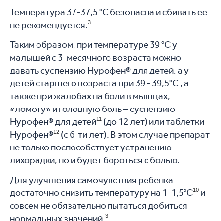
Температура 37-37,5 °С безопасна и сбивать ее
не рекомендуется.
3
Таким образом, при температуре 39 °С у
малышей с 3-месячного возраста можно
давать суспензию Нурофен® для детей, а у
детей старшего возраста при 39 - 39,5°С , а
также при жалобах на боли в мышцах,
«ломоту» и головную боль – суспензию
Нурофен® для детей
11
(до 12 лет) или таблетки
Нурофен®
12
(с 6-ти лет). В этом случае препарат
не только поспособствует устранению​
лихорадки, но и будет бороться с болью​.
Для улучшения самочувствия ребенка
достаточно снизить температуру на 1-1,5°С
10
и
совсем не обязательно пытаться добиться
нормальных значений.
3