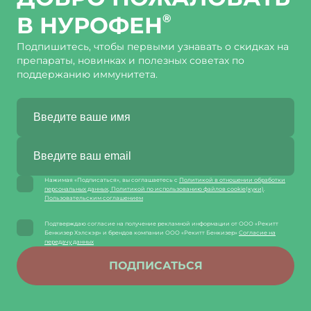
В НУРОФЕН
®
Подпишитесь, чтобы первыми узнавать о скидках на
препараты, новинках и полезных советах по
поддержанию иммунитета.
Нажимая «Подписаться», вы соглашаетесь с
Политикой в отношении обработки
персональных данных
,
Политикой по использованию файлов cookie(куки)
.
Пользовательским соглашением
Подтверждаю согласие на получение рекламной информации от ООО «Рекитт
Бенкизер Хэлскэр» и брендов компании ООО «Рекитт Бенкизер»
Согласие на
передачу данных
ПОДПИСАТЬСЯ