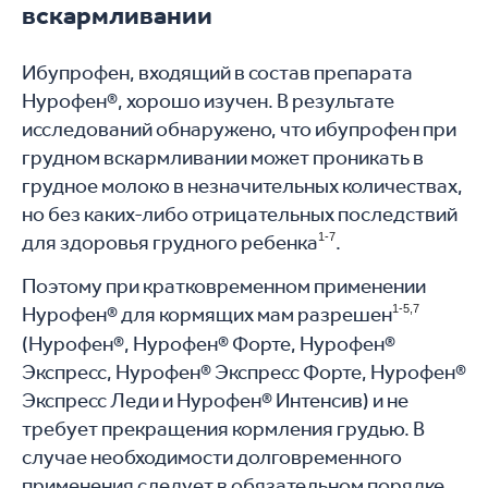
вскармливании
Ибупрофен, входящий в состав препарата
Нурофен®, хорошо изучен. В результате
исследований обнаружено, что ибупрофен при
грудном вскармливании может проникать в
грудное молоко в незначительных количествах,
но без каких-либо отрицательных последствий
для здоровья грудного ребенка
1-7
.
Поэтому при кратковременном применении
Нурофен® для кормящих мам разрешен
1-5,7
(Нурофен®, Нурофен® Форте, Нурофен®
Экспресс, Нурофен® Экспресс Форте, Нурофен®
Экспресс Леди и Нурофен® Интенсив) и не
требует прекращения кормления грудью. В
случае необходимости долговременного
применения следует в обязательном порядке