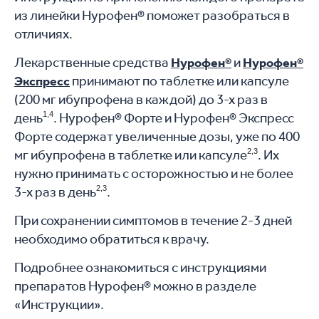
из линейки Нурофен® поможет разобраться в
отличиях.
Лекарственные средства
и
Нурофен®
Нурофен®
принимают по таблетке или капсуле
Экспресс
(200 мг ибупрoфена в каждой) до 3-х раз в
день
1,4
. Нурофен® Форте и Нурофен® Экспресс
Форте содержат увеличенные дозы, уже по 400
мг ибупрофена в таблетке или капсуле
2,3
. Их
нужно принимать с осторожностью и не более
3-х раз в день
2,3
.
При сохранении симптомов в течение 2-3 дней
необходимо обратиться к врачу.
Подробнее ознакомиться с инструкциями
препаратов Нурофен® можно в разделе
«Инструкции».