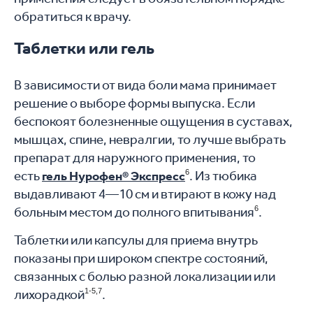
обратиться к врачу.
Таблетки или гель
В зависимости от вида боли мама принимает
решение о выборе формы выпуска. Если
беспокоят болезненные ощущения в суставах,
мышцах, спине, невралгии, то лучше выбрать
препарат для наружного применения, то
есть
6
. Из тюбика
гель Нурофен® Экспресс
выдавливают 4—10 см и втирают в кожу над
больным местом до полного впитывания
6
.
Таблетки или капсулы для приема внутрь
показаны при широком спектре состояний,
связанных с болью разной локализации или
лихорадкой
1-5,7
.