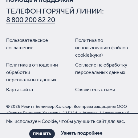
ТЕЛЕФОН ГОРЯЧЕЙ ЛИНИИ:
8 800 200 82 20
Пользовательское
Политика по
соглашение
использованию файлов
cookie(куки)
Политика в отношении
Согласие на обработку
обработки
персональных данных
персональных данных
Карта сайта
Свяжитесь с нами
©
2026 Рекитт Бенкизер Хэлскэр. Все права защищены ООО
«Рекитт Бенкизер Хэлскэр», 115114, г. Москва, Шлюзовая наб.
4, этаж 3. Тел. горячей линии: 8 800 200 82 20 (звонок по
Мы используем Cookie, чтобы улучшить сайт для вас.
России бесплатный). 18+ Рег. уд. П N014560/01, РУ - ЛП-
№(010639)-(РГ-RU), ЛП-№(006327)-(РГ-RU), ЛП-№(010722)-
Узнать подробнее
ПРИНЯТЬ