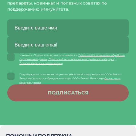
препараты, новинках и полезных советах по
поддержанию иммунитета.
Нажимая «Подписаться», вы соглашаетесь с
Политикой в отношении обработки
персональных данных
,
Политикой по использованию файлов cookie(куки)
.
Пользовательским соглашением
Подтверждаю согласие на получение рекламной информации от ООО «Рекитт
Бенкизер Хэлскэр» и брендов компании ООО «Рекитт Бенкизер»
Согласие на
передачу данных
ПОДПИСАТЬСЯ
ПОМОЩЬ И ПОДДЕРЖКА