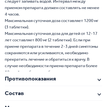
следует запивать водой. Интервал между 
приемом препарата должен составлять не менее 
4 часов.
Максимальная суточная доза составляет 1200 мг 
(3 таблетки).
Максимальная суточная доза для детей от 12-17 
лет составляет 800 мг (2 таблетки). Если при 
приеме препарата в течение 2-3 дней симптомы 
сохраняются или усиливаются, необходимо 
прекратить лечение и обратиться к врачу. В 
случае необходимости приема препарата более 
10 дней, необходимо обратиться к врачу.
Противопоказания
Состав
Противопоказания
Гиперчувствительность к ибупрофену или
любому из компонентов, входящих в состав