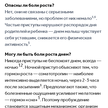
Опасны ли боли роста?
Нет, они не связаны с серьезными
5,6
заболеваниями, но проблем от них немало
.
Частые приступы нарушают распорядок дня
родителей и ребенка — днем малыш чувствует
себя уставшим, снижается его физическая
5
активность
.
Могу ли быть боли роста днем?
Никогда приступы не беспокоят днем, всегда —
12
ночью
. Ночной приступ объясняют тем, что
гормон роста — соматотропин — наиболее
интенсивно выделяется ночью, через 2-3 часа
3
после засыпания
. Предполагают также, что
болезненные ощущения усиливает мелатонин
1
— гормон «сна»
. Поэтому пробуждение
становится защитным механизмом: организм