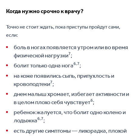
Когда нужно срочно к врачу?
Точно не стоит ждать, пока приступы пройдут сами,
если:
боль в ногах появляется утром или во время
7
физической нагрузки
;
6,7
болит только одна нога
;
на коже появились сыпь, припухлость и
7
кровоподтеки
;
днем малыш хромает, избегает активности и
6
в целом плохо себя чувствует
;
ребенок жалуется, что болит одно колено и
6,7
лодыжка
;
есть другие симптомы — лихорадка, плохой