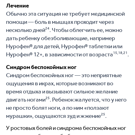
Лечение
Обычно эта ситуация не требует медицинской
помощи — боль в мышцах проходит через
24
несколько дней
. Чтобы облегчить ее, можно
дать ребенку обезболивающие, например
Нурофен® для детей, Нурофен® таблетки или
15,18,21
Нурофен® 12+, в зависимости от возраста
.
Синдром беспокойных ног
Синдром беспокойных ног — это неприятные
ощущения в икрах, которые возникают во
время отдыха и вызывают сильное желание
25
двигать ногами
. Ребенок жалуется, что у него
не просто болят ноги, а по ним «ползают
25
мурашки», ощущаются зуд и жжение
.
У ростовых болей и синдрома беспокойных ног