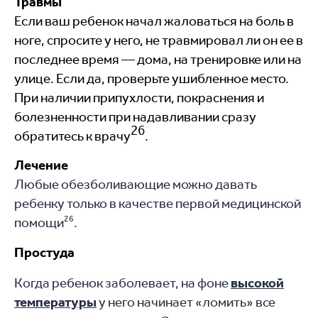
Травмы
Если ваш ребенок начал жаловаться на боль в
ноге, спросите у него, не травмировал ли он ее в
последнее время — дома, на тренировке или на
улице. Если да, проверьте ушибленное место.
При наличии припухлости, покраснения и
болезненности при надавливании сразу
26
обратитесь к врачу
.
Лечение
Любые обезболивающие можно давать
ребенку только в качестве первой медицинской
26
помощи
.
Простуда
Когда ребенок заболевает, на фоне
высокой
температуры
у него начинает «ломить» все