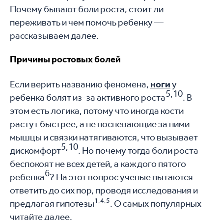
Почему бывают боли роста, стоит ли
переживать и чем помочь ребенку —
рассказываем далее.
Причины ростовых болей
Если верить названию феномена,
ноги
у
5,10
ребенка болят из-за активного роста
. В
этом есть логика, потому что иногда кости
растут быстрее, а не поспевающие за ними
мышцы и связки натягиваются, что вызывает
5,10
дискомфорт
. Но почему тогда боли роста
беспокоят не всех детей, а каждого пятого
6
ребенка
? На этот вопрос ученые пытаются
ответить до сих пор, проводя исследования и
1,4,5
предлагая гипотезы
. О самых популярных
читайте далее.