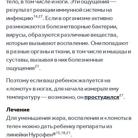
тело, в том числе и ноги. Эти ощущения —
результат реакции иммунной системы на
14,27
инфекцию
. Если в организме активно
размножаются болезнетворные бактерии,
вирусы, образуются различные вещества,
которые вызывают воспаление. Они попадают
в разные органы и ткани, в том числе и мышцы и
суставы, вызывая в них болезненные
27
ощущения
.
Поэтому если ваш ребенок жалуется на
«ломоту» в ногах, для начала измерьте ему
27
температуру — возможно, он
простудился
.
Лечение
Для уменьшения жара, воспаления и «ломоты в
теле» можно дать ребенку препараты из
15,18,21
линейки Нурофен®
.