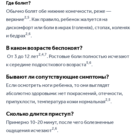
Где болит?
Обычно болят обе нижние конечности, реже —
2,5
верхние
. Как правило, ребенок жалуется на
дискомфорт или боли в икрах (голенях), стопах, коленях
2,6
и бедрах
.
В каком возрасте беспокоят?
2,4,7
От 3 до 12 лет
. Ростовые боли полностью исчезают
5,6
к середине подросткового возраста
.
Бывают ли сопутствующие симптомы?
Если осмотреть ноги ребенка, то они выглядят
абсолютно здоровыми: нет покраснений, отечности,
2,5
припухлости, температура кожи нормальная
.
Сколько длится приступ?
Примерно 10-20 минут, после чего болезненные
2,6
ощущения исчезают
.