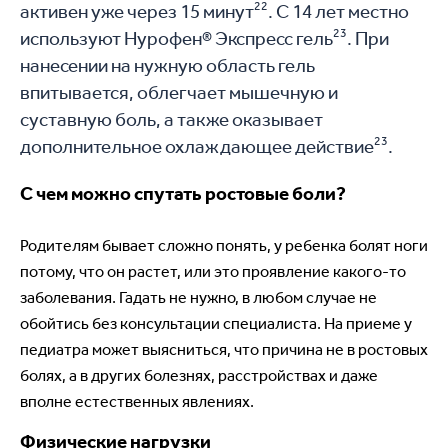
22
активен уже через 15 минут
. С 14 лет местно
23
используют Нурофен® Экспресс гель
. При
нанесении на нужную область гель
впитывается, облегчает мышечную и
суставную боль, а также оказывает
23
дополнительное охлаждающее действие
.
С чем можно спутать ростовые боли?
Родителям бывает сложно понять, у ребенка болят ноги
потому, что он растет, или это проявление какого-то
заболевания. Гадать не нужно, в любом случае не
обойтись без консультации специалиста. На приеме у
педиатра может выясниться, что причина не в ростовых
болях, а в других болезнях, расстройствах и даже
вполне естественных явлениях.
Физические нагрузки