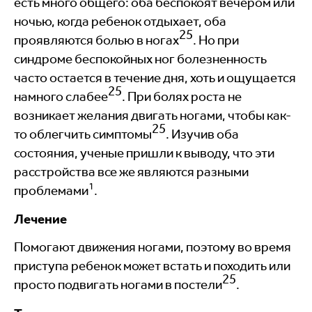
есть много общего: оба беспокоят вечером или
ночью, когда ребенок отдыхает, оба
25
проявляются болью в ногах
. Но при
синдроме беспокойных ног болезненность
часто остается в течение дня, хоть и ощущается
25
намного слабее
. При болях роста не
возникает желания двигать ногами, чтобы как-
25
то облегчить симптомы
. Изучив оба
состояния, ученые пришли к выводу, что эти
расстройства все же являются разными
1
проблемами
.
Лечение
Помогают движения ногами, поэтому во время
приступа ребенок может встать и походить или
25
просто подвигать ногами в постели
.