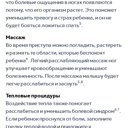
что болевые ощущения в ногах появляются
потому, что его организм растет. Это поможет
уменьшить тревогу и страх ребенка, и он не
5
будет бояться ложиться спать
.
Массаж
Во время приступа можно погладить, растереть
и размять те области, которые беспокоят
6
ребенка
. Легкий расслабляющий массаж ног
улучшает кровообращение и уменьшают
болезненность. После массажа малышу будет
5,6
легче расслабиться и заснуть
.
Тепловые процедуры
Воздействие тепла также помогает
6,7
расслабиться и уменьшить болевой синдром
.
Если ребенок проснулся от боли, заполните
грелку теплой водой и приложите к