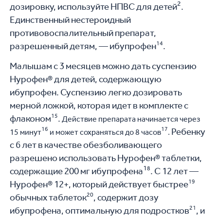
2
дозировку, используйте НПВС для детей
.
Единственный нестероидный
противовоспалительный препарат,
14
разрешенный детям, — ибупрофен
.
Малышам с 3 месяцев можно дать суспензию
Нурофен® для детей, содержающую
ибупрофен. Суспензию легко дозировать
мерной ложкой, которая идет в комплекте с
15
флаконом
.
Действие препарата начинается через
16
17
Ребенку
15 минут
и может сохраняться до 8 часов
.
с 6 лет в качестве обезболивающего
разрешено использовать Нурофен® таблетки,
1
8
содержащие 200 мг ибупрофена
. С 12 лет —
19
Нурофен® 12+, который действует быстрее
20
обычных таблеток
, содержит дозу
21
ибупрофена, оптимальную для подростков
, и