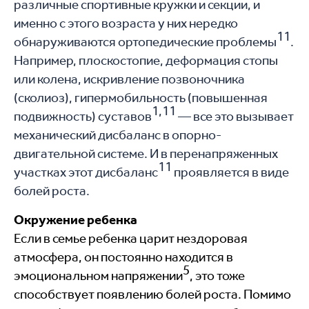
различные спортивные кружки и секции, и
именно с этого возраста у них нередко
11
обнаруживаются ортопедические проблемы
.
Например, плоскостопие, деформация стопы
или колена, искривление позвоночника
(сколиоз), гипермобильность (повышенная
1,11
подвижность) суставов
— все это вызывает
механический дисбаланс в опорно-
двигательной системе. И в перенапряженных
11
участках этот дисбаланс
проявляется в виде
болей роста.
Окружение ребенка
Если в семье ребенка царит нездоровая
атмосфера, он постоянно находится в
5
эмоциональном напряжении
, это тоже
способствует появлению болей роста. Помимо