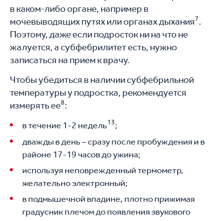
в каком-либо органе, например в
7
мочевыводящих путях или органах дыхания
.
Поэтому, даже если подросток ни на что не
жалуется, а субфебрилитет есть, нужно
записаться на прием к врачу.
Чтобы убедиться в наличии субфебрильной
температуры у подростка, рекомендуется
8
измерять ее
:
13
в течение 1-2 недель
;
дважды в день – сразу после пробуждения и в
районе 17-19 часов до ужина;
используя неповрежденный термометр,
желательно электронный;
в подмышечной впадине, плотно прижимая
градусник плечом до появления звукового