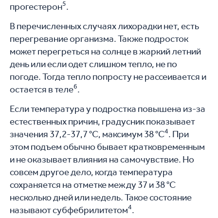
5
прогестерон
.
В перечисленных случаях лихорадки нет, есть
перегревание организма. Также подросток
может перегреться на солнце в жаркий летний
день или если одет слишком тепло, не по
погоде. Тогда тепло попросту не рассеивается и
6
остается в теле
.
Если температура у подростка повышена из-за
естественных причин, градусник показывает
4
значения 37,2-37,7 °C, максимум 38 °C
. При
этом подъем обычно бывает кратковременным
и не оказывает влияния на самочувствие. Но
совсем другое дело, когда температура
сохраняется на отметке между 37 и 38 °C
несколько дней или недель. Такое состояние
4
называют субфебрилитетом
.