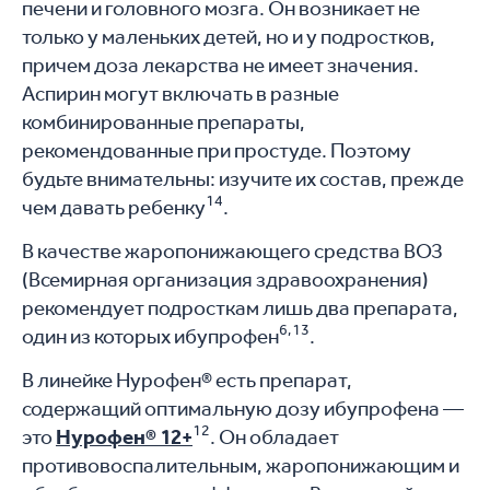
печени и головного мозга. Он возникает не
только у маленьких детей, но и у подростков,
причем доза лекарства не имеет значения.
Аспирин могут включать в разные
комбинированные препараты,
рекомендованные при простуде. Поэтому
будьте внимательны: изучите их состав, прежде
14
чем давать ребенку
.
В качестве жаропонижающего средства ВОЗ
(Всемирная организация здравоохранения)
рекомендует подросткам лишь два препарата,
6,13
один из которых ибупрофен
.
В линейке Нурофен® есть препарат,
содержащий оптимальную дозу ибупрофена —
12
это
Нурофен® 12+
. Он обладает
противовоспалительным, жаропонижающим и