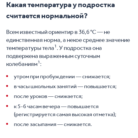
Какая температура у подростка
считается нормальной?
Всем известный ориентир в 36,6 °C — не
единственная норма, а некое среднее значение
1
температуры тела
. У подростка она
подвержена выраженным суточным
1
колебаниям
:
утром при пробуждении — снижается;
в часы школьных занятий — повышается;
после уроков — снижается;
к 5-6 часам вечера — повышается
(регистрируется самая высокая отметка);
после засыпания — снижается.