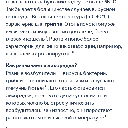
показывать слабую лихорадку, не выше
38 °C
.
Так бывает в большинстве случаев вирусной
простуды. Высокая температура (39-40 °C)
характерна для
гриппа
. Этот вирус к тому же
вызывает сильную «ломоту» в теле, боль в
9
глазах и кашель
. Рвота и понос более
характерны для кишечных инфекций, например,
10
вызываемых ротавирусом
.
Как развивается лихорадка?
Разные возбудители — вирусы, бактерии,
грибки — проникают в организм и запускают
6
иммунный ответ
. Его частью становится
лихорадка, то есть создание условий, при
которых можно быстрее уничтожить
возбудителей. Как известно, они перестают
11
размножаться при высокой температуре
.