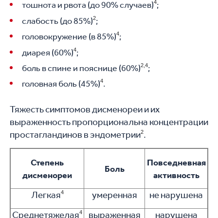
4
тошнота и рвота (до 90% случаев)
;
2
слабость (до 85%)
;
4
головокружение (в 85%)
;
4
диарея (60%)
;
2,4
боль в спине и пояснице (60%)
;
4
головная боль (45%)
.
Тяжесть симптомов дисменореи и их
выраженность пропорциональна концентрации
простагландинов в эндометрии
2
.
Степень
Повседневная
Боль
дисменореи
активность
Легкая
4
умеренная
не нарушена
Среднетяжелая
4
выраженная
нарушена