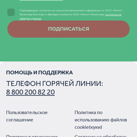
Подтверждаю согласие на получение рекламной информации от ООО «Рекитт
Бенкизер Хэлскэр» и брендов компании ООО «Рекитт Бенкизер»
Согласие на
передачу данных
ПОДПИСАТЬСЯ
ПОМОЩЬ И ПОДДЕРЖКА
ТЕЛЕФОН ГОРЯЧЕЙ ЛИНИИ:
8 800 200 82 20
Пользовательское
Политика по
соглашение
использованию файлов
cookie(куки)
Политика в отношении
Согласие на обработку