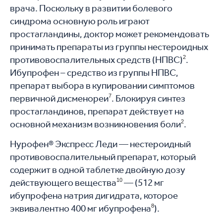
врача. Поскольку в развитии болевого
синдрома основную роль играют
простагландины, доктор может рекомендовать
принимать препараты из группы нестероидных
противовоспалительных средств (НПВС)
2
.
Ибупрофен – средство из группы НПВС,
препарат выбора в купировании симптомов
первичной дисменореи
7
. Блокируя синтез
простагландинов, препарат действует на
основной механизм возникновения боли
2
.
Нурофен® Экспресс Леди — нестероидный
противовоспалительный препарат, который
содержит в одной таблетке двойную дозу
действующего вещества
10
— (512 мг
ибупрофена натрия дигидрата, которое
эквивалентно 400 мг ибупрофена
8
).