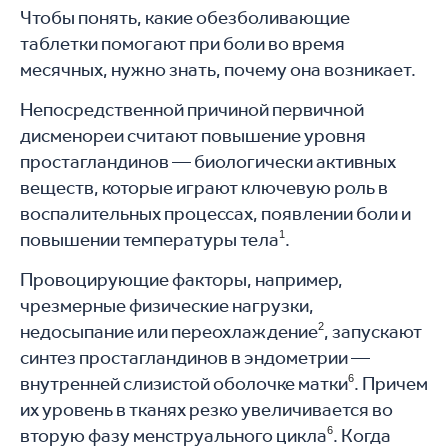
Чтобы понять, какие обезболивающие
таблетки помогают при боли во время
месячных, нужно знать, почему она возникает.
Непосредственной причиной первичной
дисменореи считают повышение уровня
простагландинов — биологически активных
веществ, которые играют ключевую роль в
воспалительных процессах, появлении боли и
повышении температуры тела
1
.
Провоцирующие факторы, например,
чрезмерные физические нагрузки,
недосыпание или переохлаждение
2
, запускают
синтез простагландинов в эндометрии —
внутренней слизистой оболочке матки
6
. Причем
их уровень в тканях резко увеличивается во
вторую фазу менструального цикла
6
. Когда