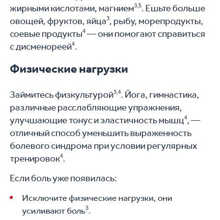
жирными кислотами, магнием
3,5
. Ешьте больше
овощей, фруктов, яйца
3
, рыбу, морепродукты,
соевые продукты
4
— они помогают справиться
с дисменореей
4
.
Физические нагрузки
Займитесь физкультурой
3,
4
. Йога, гимнастика,
различные расслабляющие упражнения,
улучшающие тонус и эластичность мышц
4
, —
отличный способ уменьшить выраженность
болевого синдрома при условии регулярных
тренировок
4
.
Если боль уже появилась:
Исключите физические нагрузки, они
3
усиливают боль
.