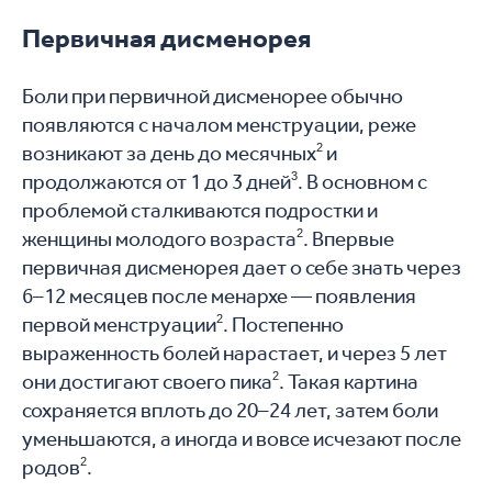
Первичная дисменорея
Боли при первичной дисменорее обычно
появляются с началом менструации, реже
возникают за день до месячных
2
и
продолжаются от 1 до 3 дней
3
. В основном с
проблемой сталкиваются подростки и
женщины молодого возраста
2
. Впервые
первичная дисменорея дает о себе знать через
6–12 месяцев после менархе — появления
первой менструации
2
. Постепенно
выраженность болей нарастает, и через 5 лет
они достигают своего пика
2
. Такая картина
сохраняется вплоть до 20–24 лет, затем боли
уменьшаются, а иногда и вовсе исчезают после
родов
2
.