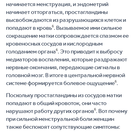
начинается менструация, и эндометрий
начинает отторгаться, простагландины
высвобождаются из разрушающихся клеток и
попадают в кровь
6
. Вызываемое ими сильное
сокращение матки сопровождается спазмом ее
кровеносных сосудов и кислородным
голоданием органа
6
. Это приводит к выбросу
медиаторов воспаления, которые раздражают
нервные окончания, передающие сигналы в
головной мозг. В итоге в центральной нервной
системе формируется болевое ощущение
6
.
Поскольку простагландины из сосудов матки
попадают в общий кровоток, они часто
нарушают работу других органов
6
. Вот почему
при сильной менструальной боли женщин
также беспокоят сопутствующие симптомы: