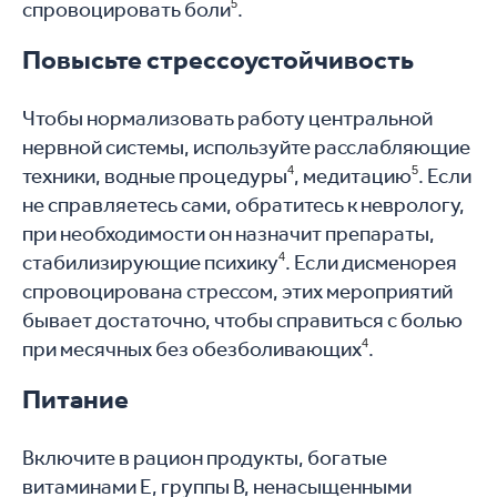
спровоцировать боли
5
.
Повысьте стрессоустойчивость
Чтобы нормализовать работу центральной
нервной системы, используйте расслабляющие
техники, водные процедуры
4
, медитацию
5
. Если
не справляетесь сами, обратитесь к неврологу,
при необходимости он назначит препараты,
стабилизирующие психику
4
. Если дисменорея
спровоцирована стрессом, этих мероприятий
бывает достаточно, чтобы справиться с болью
при месячных без обезболивающих
4
.
Питание
Включите в рацион продукты, богатые
витаминами Е, группы В, ненасыщенными