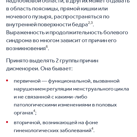
надлобковой области, в других может отдавать
в область поясницы, прямой кишки или
мочевого пузыря, распространяться по
внутренней поверхности бедра
2,3
.
Выраженность и продолжительность болевого
синдрома во многом зависит от причин его
возникновения
6
.
Принято выделять 2 группы причин
дисменореи. Она бывает:
первичной — функциональной, вызванной
нарушением регуляции менструального цикла
и не связанной с какими-либо
патологическими изменениями в половых
4
органах
;
вторичной, возникающей на фоне
4
гинекологических заболеваний
.