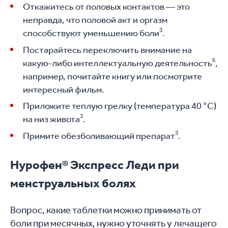
Откажитесь от половых контактов — это
неправда, что половой акт и оргазм
3
способствуют уменьшению боли
.
Постарайтесь переключить внимание на
6
какую-либо интеллектуальную деятельность
,
например, почитайте книгу или посмотрите
интересный фильм.
Приложите теплую грелку (температура 40
°
С)
3
на низ живота
.
3
Примите обезболивающий препарат
.
Нурофен® Экспресс Леди при
менструальных болях
Вопрос, какие таблетки можно принимать от
боли при месячных, нужно уточнять у лечащего