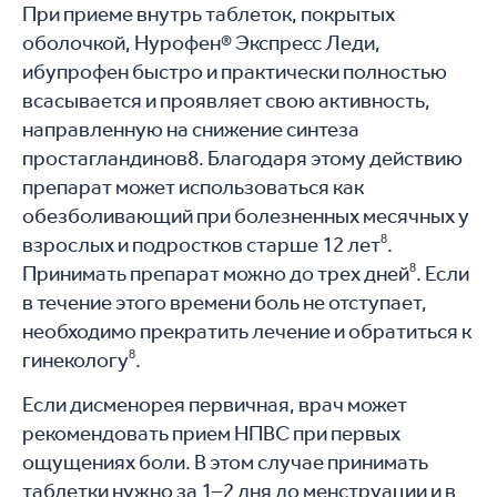
При приеме внутрь таблеток, покрытых
оболочкой, Нурофен® Экспресс Леди,
ибупрофен быстро и практически полностью
всасывается и проявляет свою активность,
направленную на снижение синтеза
простагландинов8. Благодаря этому действию
препарат может использоваться как
обезболивающий при болезненных месячных у
взрослых и подростков старше 12 лет
8
.
Принимать препарат можно до трех дней
8
. Если
в течение этого времени боль не отступает,
необходимо прекратить лечение и обратиться к
гинекологу
8
.
Если дисменорея первичная, врач может
рекомендовать прием НПВС при первых
ощущениях боли. В этом случае принимать
таблетки нужно за 1–2 дня до менструации и в