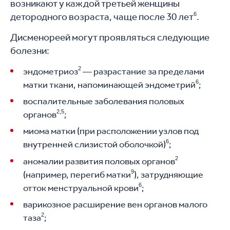
возникают у каждой третьей женщины
детородного возраста, чаще после 30 лет
6
.
Дисменореей могут проявляться следующие
болезни:
2
эндометриоз
— разрастание за пределами
6
матки ткани, напоминающей эндометрий
;
воспалительные заболевания половых
2,5
органов
;
миома матки (при расположении узлов под
6
внутренней слизистой оболочкой)
;
2
аномалии развития половых органов
9
(например, перегиб матки
), затрудняющие
6
отток менструальной крови
;
варикозное расширение вен органов малого
2
таза
;