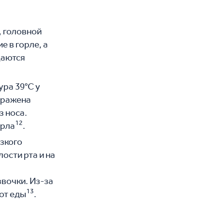
, головной
е в горле, а
даются
ура 39°С у
выражена
з носа.
12
орла
.
езкого
ости рта и на
звочки. Из-за
13
 от еды
.