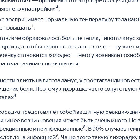
льный ответ — проникают в центр терморегуляции в
4
няют его «настройки»
.
ус воспринимает нормальную температуру тела как 
1
ее повышать
.
ганизме образовалось больше тепла, гипоталамус з
дрожь, а чтобы тепло оставалось в теле — сужает 
Ребенку становится холодно — него у возникает озно
ра тела начинает повышаться.
ости влиять на гипоталамус, у простагландинов ест
щение боли. Поэтому лихорадке часто сопутствуют 
4
тавах
.
хорадка представляет собой защитную реакцию дет
ичин ее возникновения может быть очень много. Но 
8
нфекционные и неинфекционные
. В 90% случаев тем
9
условлена инфекцией
. Чаще всего такую лихорадк