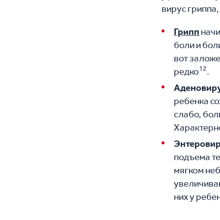
вирус гриппа
Грипп
начи
боли и бол
вот заложе
12
редко
.
Аденовир
ребенка со
слабо, бол
Характерн
Энтерови
подъема т
мягком неб
увеличиваю
них у ребе