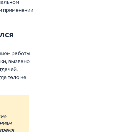
нальном
ри применении
елся
ением работы
дки, вызвано
тдачей,
да тело не
шие
анизм
 время