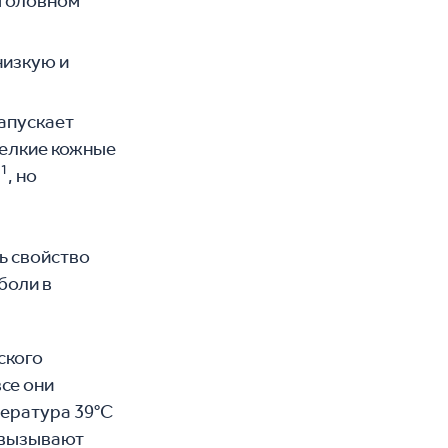
 головном
низкую и
апускает
мелкие кожные
1
б
, но
ь свойство
боли в
ского
все они
пература 39°С
у вызывают