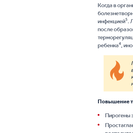
Когда в орга
болезнетворн
5
инфекцией
.
после образо
терморегуляц
4
ребенка
, ин
Повышение т
Пирогены 
Простагла