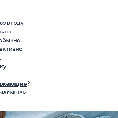
з в году
екать
 обычно
 активно
,
шку
нижающие
?
 малышам