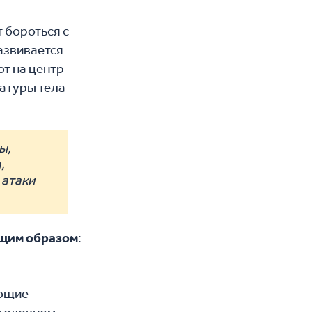
 бороться с
развивается
т на центр
ратуры тела
ы,
,
 атаки
ющим образом
:
ающие