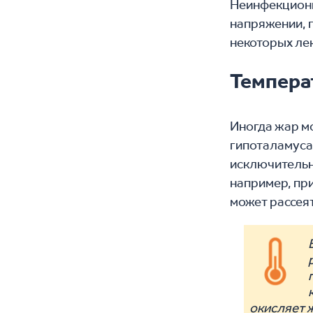
Неинфекционн
напряжении, 
некоторых ле
Темпера
Иногда жар м
гипоталамус
исключительн
например, пр
может рассея
окисляет 