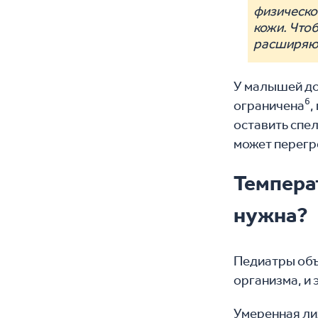
физическо
кожи. Чтоб
расширяют
У малышей до
6
ограничена
,
оставить спе
может перегр
Темпера
нужна?
Педиатры объ
организма, и 
Умеренная ли