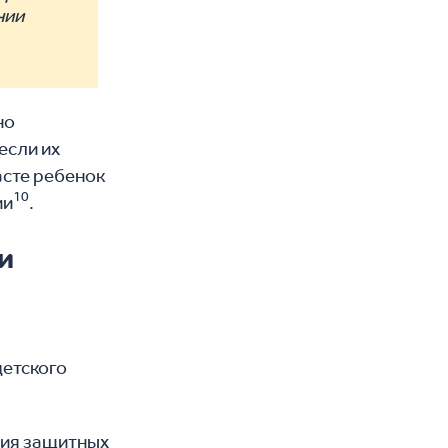
нии
но
если их
асте ребенок
10
ии
.
и
детского
ния защитных