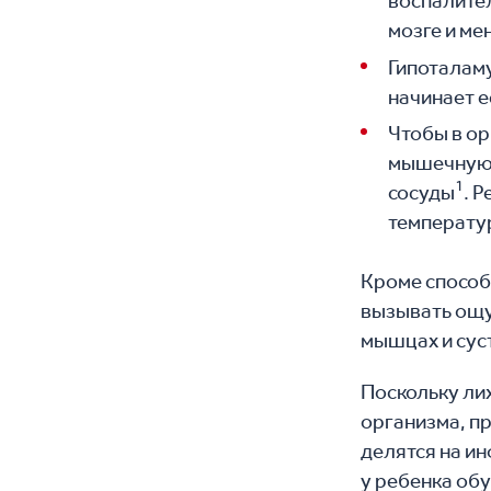
воспалите
мозге и ме
Гипоталам
начинает 
Чтобы в ор
мышечную 
1
сосуды
. 
температу
Кроме способн
вызывать ощу
мышцах и сус
Поскольку ли
организма, пр
делятся на и
у ребенка об