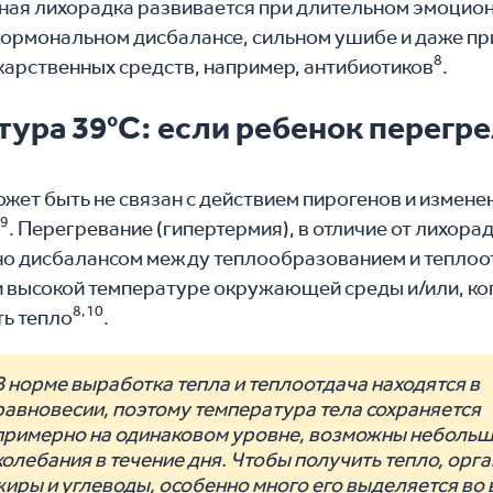
ая лихорадка развивается при длительном эмоцио
гормональном дисбалансе, сильном ушибе и даже п
8
карственных средств, например, антибиотиков
.
тура 39°С: если ребенок перегр
ожет быть не связан с действием пирогенов и измен
9
а
. Перегревание (гипертермия), в отличие от лихора
о дисбалансом между теплообразованием и теплоо
и высокой температуре окружающей среды и/или, ког
8,10
ть тепло
.
В норме выработка тепла и теплоотдача находятся в
равновесии, поэтому температура тела сохраняется
примерно на одинаковом уровне, возможны неболь
колебания в течение дня. Чтобы получить тепло, орг
жиры и углеводы, особенно много его выделяется во