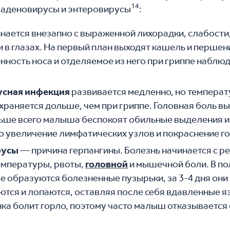
14
, аденовирусы и энтеровирусы
:
нается внезапно с выраженной лихорадки, слабости
и в глазах. На первый план выходят кашель и першени
нность носа и отделяемое из него при гриппе наблю
усная инфекция
развивается медленно, но температ
храняется дольше, чем при гриппе. Головная боль 
ьше всего малыша беспокоят обильные выделения и
о увеличение лимфатических узлов и покраснение г
русы
— причина герпангины. Болезнь начинается с р
емпературы, рвоты,
головной
и мышечной боли. В пол
е образуются болезненные пузырьки, за 3-4 дня они
тся и лопаются, оставляя после себя вдавленные я
нка болит горло, поэтому часто малыш отказывается