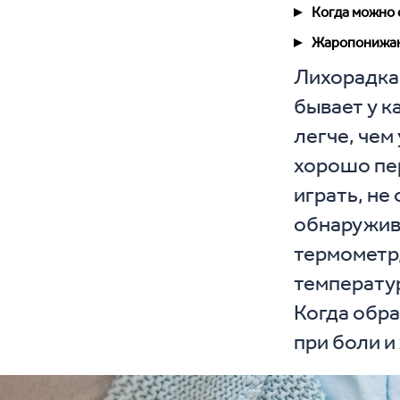
Когда можно 
Жаропонижаю
Лихорадка 
бывает у к
легче, чем
хорошо пе
играть, не
обнаружив
термометр,
температур
Когда обра
при боли и