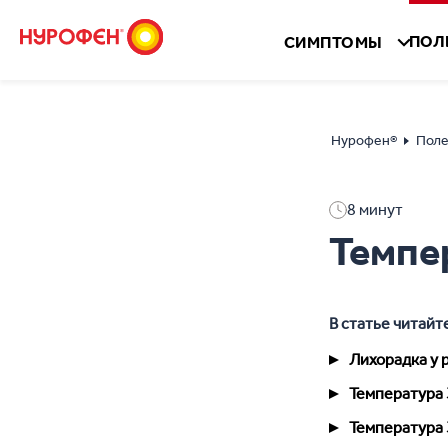
ПОЛ
СИМПТОМЫ
Нурофен®
Поле
8
минут
Темпер
В статье читайт
Лихорадка у 
Температура 
Температура 