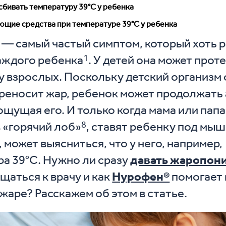
сбивать температуру 39°С у ребенка
щие средства при температуре 39°С у ребенка
— самый частый симптом, который хоть ра
1
аждого ребенка
. У детей она может прот
 у взрослых. Поскольку детский организм
реносит жар, ребенок может продолжать
 ощущая его. И только когда мама или папа
8
 «горячий лоб»
, ставят ребенку под мы
 может выясниться, что у него, например,
а 39°С. Нужно ли сразу
давать жаропо
щаться к врачу и как
Нурофен®
помогает
 жаре? Расскажем об этом в статье.