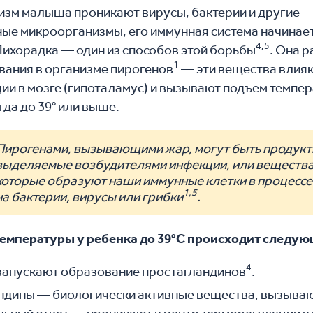
низм малыша проникают вирусы, бактерии и другие
ые микроорганизмы, его иммунная система начинает
4,5
 Лихорадка — один из способов этой борьбы
. Она 
1
вания в организме пирогенов
— эти вещества влияю
ии в мозге (гипоталамус) и вызывают подъем темпе
огда до 39° или выше.
Пирогенами, вызывающими жар, могут быть продукт
выделяемые возбудителями инфекции, или вещества
которые образуют наши иммунные клетки в процессе
1,5
на бактерии, вирусы или грибки
.
емпературы у ребенка до 39°C происходит следу
4
запускают образование простагландинов
.
ндины — биологически активные вещества, вызыв