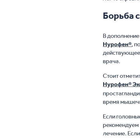
Борьба 
В дополнение
Нурофен®
, 
действующее 
врача.
Стоит отметит
Нурофен® Эк
простагланди
время мышечн
Если головны
рекомендуем 
лечение. Если