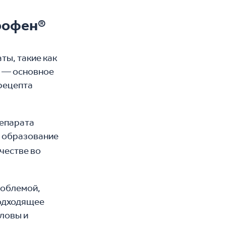
рофен®
ты, такие как
н — основное
 рецепта
репарата
т образование
честве во
роблемой,
подходящее
оловы и