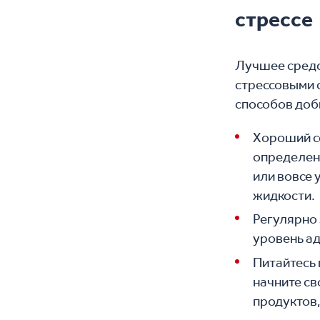
стрессе
Лучшее средс
стрессовыми 
способов доб
Хороший со
определен
или вовсе 
жидкости.
Регулярно 
уровень а
Питайтесь 
начните св
продуктов,