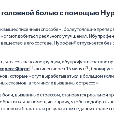
с головной болью с помощью Ну
 к вышеописанным способам, болеутолящие препара
помогают добиться реального улучшения. Ибупрофе
вещество в его составе. Нурофен® отпускается без
ь, что, согласно инструкции, ибупрофен в составе п
спресс Форте
[1]
активен через 15 минут
[2]
, блокируе
нов, которые могут вырабатываться в большом коли
ых спазмов, в том числе вызванных стрессом.
е боли, вызванные стрессом, становятся реальной п
обратиться за помощью к врачу, чтобы подобрать 
 головная боль стала результатом недавних травм г