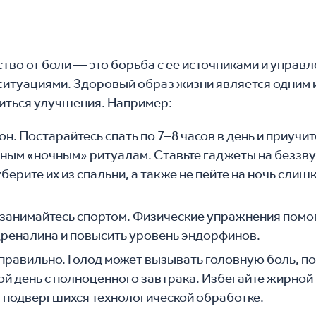
тво от боли — это борьба с ее источниками и управ
ситуациями. Здоровый образ жизни является одним 
иться улучшения. Например:
н. Постарайтесь спать по 7–8 часов в день и приучит
ным «ночным» ритуалам. Ставьте гаджеты на беззв
уберите их из спальни, а также не пейте на ночь слиш
занимайтесь спортом. Физические упражнения помог
дреналина и повысить уровень эндорфинов.
правильно. Голод может вызывать головную боль, п
ой день с полноценного завтрака. Избегайте жирной
 подвергшихся технологической обработке.