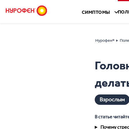
ПОЛ
СИМПТОМЫ
Нурофен®
Поле
Головн
делат
Взрослым
В статье читайт
Почему стрес