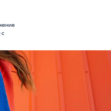
яжение
с​