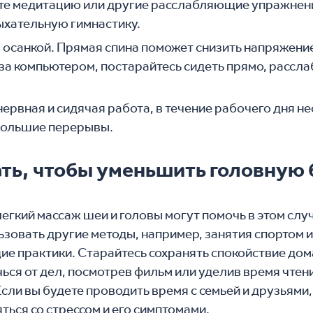
те медитацию или другие расслабляющие упражнени
ыхательную гимнастику.
 осанкой. Прямая спина поможет снизить напряжени
 за компьютером, постарайтесь сидеть прямо, расс
 нервная и сидячая работа, в течение​ рабочего дня 
большие перерывы.
ать, чтобы уменьшить головную 
егкий массаж шеи и головы могут помочь в этом слу
ьзовать другие методы, например, занятия спортом 
е практики. Старайтесь сохранять спокойствие дом
чься от дел, посмотрев фильм или уделив время чте
сли вы будете проводить время с семьей и друзьями,
ться со стрессом и его симптомами.