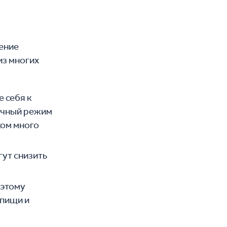
ление
из многих
е себя к
учный режим
ком много
ут снизить
оэтому
 пищи и