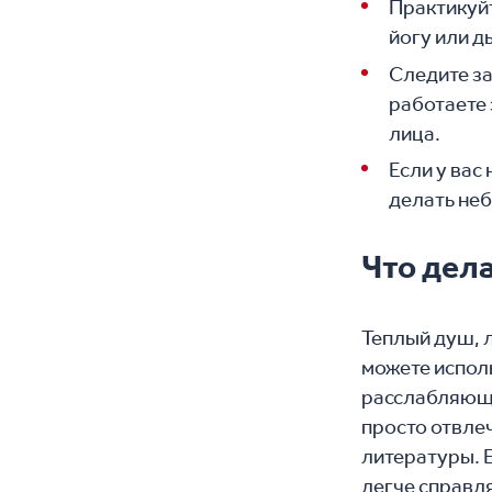
Практикуй
йогу или д
Следите за
работаете
лица.
Если у вас
делать не
Что дел
Теплый душ, л
можете испол
расслабляющи
просто отвле
литературы. Е
легче справля