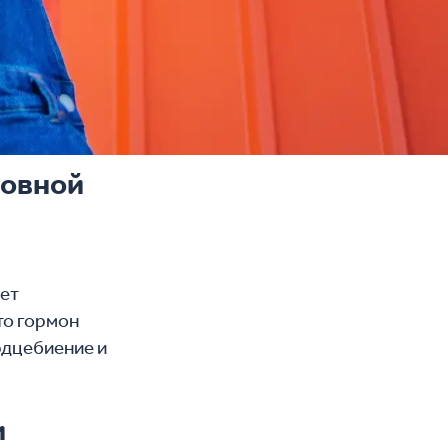
ловной
ает
то гормон
рдцебиение и
и