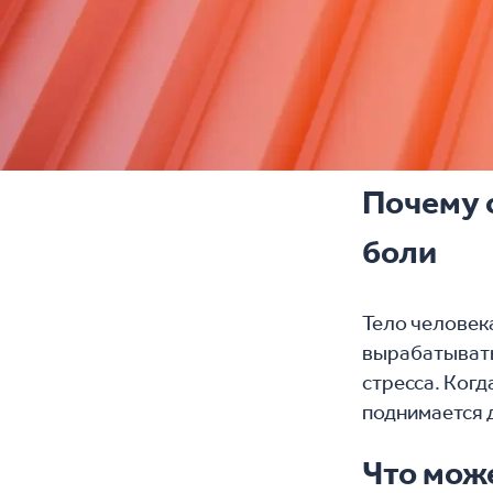
Почему 
боли
Тело человека
вырабатывать
стресса. Когд
поднимается 
Что може