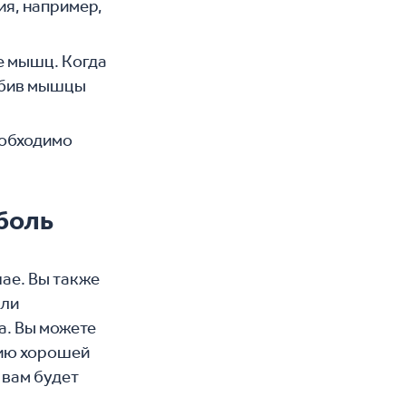
я, например,
е мышц. Когда
лабив мышцы
необходимо
боль
чае. Вы также
или
а. Вы можете
нию хорошей
 вам будет